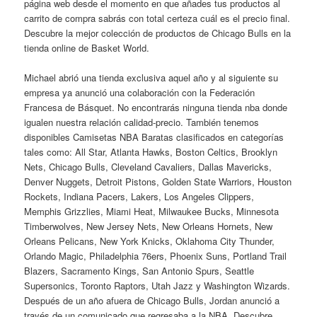
página web desde el momento en que añades tus productos al
carrito de compra sabrás con total certeza cuál es el precio final.
Descubre la mejor colección de productos de Chicago Bulls en la
tienda online de Basket World.
Michael abrió una tienda exclusiva aquel año y al siguiente su
empresa ya anunció una colaboración con la Federación
Francesa de Básquet. No encontrarás ninguna tienda nba donde
igualen nuestra relación calidad-precio. También tenemos
disponibles Camisetas NBA Baratas clasificados en categorías
tales como: All Star, Atlanta Hawks, Boston Celtics, Brooklyn
Nets, Chicago Bulls, Cleveland Cavaliers, Dallas Mavericks,
Denver Nuggets, Detroit Pistons, Golden State Warriors, Houston
Rockets, Indiana Pacers, Lakers, Los Angeles Clippers,
Memphis Grizzlies, Miami Heat, Milwaukee Bucks, Minnesota
Timberwolves, New Jersey Nets, New Orleans Hornets, New
Orleans Pelicans, New York Knicks, Oklahoma City Thunder,
Orlando Magic, Philadelphia 76ers, Phoenix Suns, Portland Trail
Blazers, Sacramento Kings, San Antonio Spurs, Seattle
Supersonics, Toronto Raptors, Utah Jazz y Washington Wizards.
Después de un año afuera de Chicago Bulls, Jordan anunció a
través de un comunicado que regresaba a la NBA. Descubre