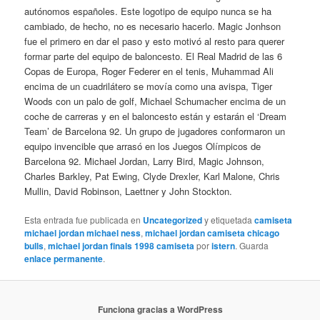
autónomos españoles. Este logotipo de equipo nunca se ha
cambiado, de hecho, no es necesario hacerlo. Magic Jonhson
fue el primero en dar el paso y esto motivó al resto para querer
formar parte del equipo de baloncesto. El Real Madrid de las 6
Copas de Europa, Roger Federer en el tenis, Muhammad Ali
encima de un cuadrilátero se movía como una avispa, Tiger
Woods con un palo de golf, Michael Schumacher encima de un
coche de carreras y en el baloncesto están y estarán el ‘Dream
Team’ de Barcelona 92. Un grupo de jugadores conformaron un
equipo invencible que arrasó en los Juegos Olímpicos de
Barcelona 92. Michael Jordan, Larry Bird, Magic Johnson,
Charles Barkley, Pat Ewing, Clyde Drexler, Karl Malone, Chris
Mullin, David Robinson, Laettner y John Stockton.
Esta entrada fue publicada en
Uncategorized
y etiquetada
camiseta
michael jordan michael ness
,
michael jordan camiseta chicago
bulls
,
michael jordan finals 1998 camiseta
por
istern
. Guarda
enlace permanente
.
Funciona gracias a WordPress