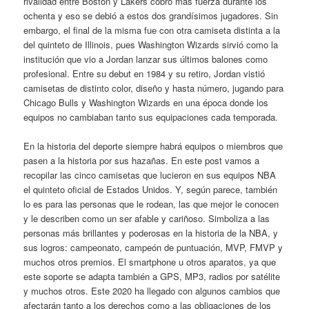
rivalidad entre Boston y Lakers cobró más fuerza durante los
ochenta y eso se debió a estos dos grandísimos jugadores. Sin
embargo, el final de la misma fue con otra camiseta distinta a la
del quinteto de Illinois, pues Washington Wizards sirvió como la
institución que vio a Jordan lanzar sus últimos balones como
profesional. Entre su debut en 1984 y su retiro, Jordan vistió
camisetas de distinto color, diseño y hasta número, jugando para
Chicago Bulls y Washington Wizards en una época donde los
equipos no cambiaban tanto sus equipaciones cada temporada.
En la historia del deporte siempre habrá equipos o miembros que
pasen a la historia por sus hazañas. En este post vamos a
recopilar las cinco camisetas que lucieron en sus equipos NBA
el quinteto oficial de Estados Unidos. Y, según parece, también
lo es para las personas que le rodean, las que mejor le conocen
y le describen como un ser afable y cariñoso. Simboliza a las
personas más brillantes y poderosas en la historia de la NBA, y
sus logros: campeonato, campeón de puntuación, MVP, FMVP y
muchos otros premios. El smartphone u otros aparatos, ya que
este soporte se adapta también a GPS, MP3, radios por satélite
y muchos otros. Este 2020 ha llegado con algunos cambios que
afectarán tanto a los derechos como a las obligaciones de los