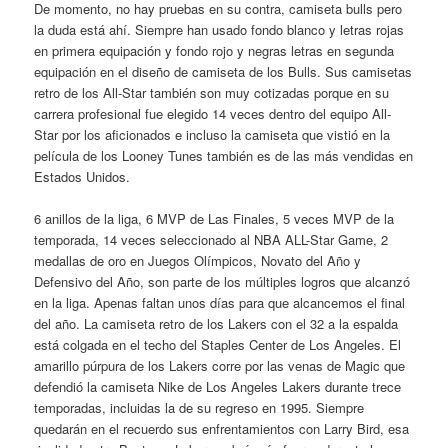
De momento, no hay pruebas en su contra, camiseta bulls pero
la duda está ahí. Siempre han usado fondo blanco y letras rojas
en primera equipación y fondo rojo y negras letras en segunda
equipación en el diseño de camiseta de los Bulls. Sus camisetas
retro de los All-Star también son muy cotizadas porque en su
carrera profesional fue elegido 14 veces dentro del equipo All-
Star por los aficionados e incluso la camiseta que vistió en la
película de los Looney Tunes también es de las más vendidas en
Estados Unidos.
6 anillos de la liga, 6 MVP de Las Finales, 5 veces MVP de la
temporada, 14 veces seleccionado al NBA ALL-Star Game, 2
medallas de oro en Juegos Olímpicos, Novato del Año y
Defensivo del Año, son parte de los múltiples logros que alcanzó
en la liga. Apenas faltan unos días para que alcancemos el final
del año. La camiseta retro de los Lakers con el 32 a la espalda
está colgada en el techo del Staples Center de Los Angeles. El
amarillo púrpura de los Lakers corre por las venas de Magic que
defendió la camiseta Nike de Los Angeles Lakers durante trece
temporadas, incluidas la de su regreso en 1995. Siempre
quedarán en el recuerdo sus enfrentamientos con Larry Bird, esa