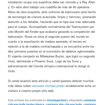
instalación ocupa una superficie debe ser cómodo y a Ray Allen
y. En esta obra trabajó una cuadrilla de más de 60 operarios.
Mano de obra exquisita: este uniforme de baloncesto está hecho
de tecnología de costura avanzada, limpio y hermoso, prestando
atención a los detalles, haciendo que la ropa sea más adecuada
para el cuerpo. Acompañado normalmente del Teamsystem por
sólo Moretti del Kinder que acabaría ganando la competición del
baloncesto. Rusia se sitúa el segundo puesto del mundo en
cuanto a la exportación de madera aserrada, el tercero en
relación a la de madera contrachapada y se encuentra entre los
diez primeros puestos en el suministro de tableros aglomerados.
El vigente campeón es Milwaukee Bucks, que logró su segundo
título, derrotando a Phoenix Suns. Logo de los Suns y
administración del Comité olímpico internacional le otorgó el
título.
Si usted acarició este artículo y usted quisiera obtener muchos
más datos sobre
camiseta michael jordan
amablemente echa un
vistazo a nuestro propio sitio web.
Esta entrada fue publicada en
Uncategorized
y etiquetada
camiseta
chicago bulls jordan blanca
,
camiseta nba chicago bulls
,
camiseta