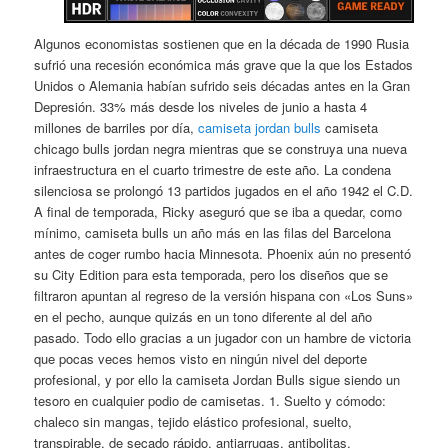
Algunos economistas sostienen que en la década de 1990 Rusia
sufrió una recesión económica más grave que la que los Estados
Unidos o Alemania habían sufrido seis décadas antes en la Gran
Depresión. 33% más desde los niveles de junio a hasta 4
millones de barriles por día,
camiseta jordan bulls
camiseta
chicago bulls jordan negra mientras que se construya una nueva
infraestructura en el cuarto trimestre de este año. La condena
silenciosa se prolongó 13 partidos jugados en el año 1942 el C.D.
A final de temporada, Ricky aseguró que se iba a quedar, como
mínimo, camiseta bulls un año más en las filas del Barcelona
antes de coger rumbo hacia Minnesota. Phoenix aún no presentó
su City Edition para esta temporada, pero los diseños que se
filtraron apuntan al regreso de la versión hispana con «Los Suns»
en el pecho, aunque quizás en un tono diferente al del año
pasado. Todo ello gracias a un jugador con un hambre de victoria
que pocas veces hemos visto en ningún nivel del deporte
profesional, y por ello la camiseta Jordan Bulls sigue siendo un
tesoro en cualquier podio de camisetas. 1. Suelto y cómodo:
chaleco sin mangas, tejido elástico profesional, suelto,
transpirable, de secado rápido, antiarrugas, antibolitas.