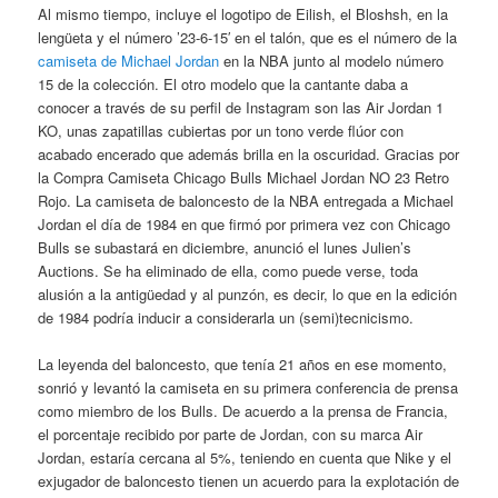
Al mismo tiempo, incluye el logotipo de Eilish, el Bloshsh, en la
lengüeta y el número ’23-6-15′ en el talón, que es el número de la
camiseta de Michael Jordan
en la NBA junto al modelo número
15 de la colección. El otro modelo que la cantante daba a
conocer a través de su perfil de Instagram son las Air Jordan 1
KO, unas zapatillas cubiertas por un tono verde flúor con
acabado encerado que además brilla en la oscuridad. Gracias por
la Compra Camiseta Chicago Bulls Michael Jordan NO 23 Retro
Rojo. La camiseta de baloncesto de la NBA entregada a Michael
Jordan el día de 1984 en que firmó por primera vez con Chicago
Bulls se subastará en diciembre, anunció el lunes Julien’s
Auctions. Se ha eliminado de ella, como puede verse, toda
alusión a la antigüedad y al punzón, es decir, lo que en la edición
de 1984 podría inducir a considerarla un (semi)tecnicismo.
La leyenda del baloncesto, que tenía 21 años en ese momento,
sonrió y levantó la camiseta en su primera conferencia de prensa
como miembro de los Bulls. De acuerdo a la prensa de Francia,
el porcentaje recibido por parte de Jordan, con su marca Air
Jordan, estaría cercana al 5%, teniendo en cuenta que Nike y el
exjugador de baloncesto tienen un acuerdo para la explotación de