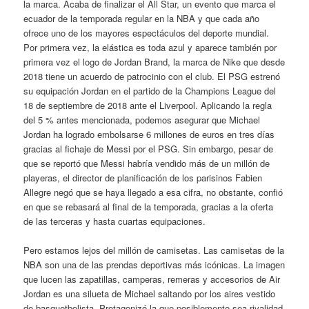
la marca. Acaba de finalizar el All Star, un evento que marca el
ecuador de la temporada regular en la NBA y que cada año
ofrece uno de los mayores espectáculos del deporte mundial.
Por primera vez, la elástica es toda azul y aparece también por
primera vez el logo de Jordan Brand, la marca de Nike que desde
2018 tiene un acuerdo de patrocinio con el club. El PSG estrenó
su equipación Jordan en el partido de la Champions League del
18 de septiembre de 2018 ante el Liverpool. Aplicando la regla
del 5 % antes mencionada, podemos asegurar que Michael
Jordan ha logrado embolsarse 6 millones de euros en tres días
gracias al fichaje de Messi por el PSG. Sin embargo, pesar de
que se reportó que Messi habría vendido más de un millón de
playeras, el director de planificación de los parisinos Fabien
Allegre negó que se haya llegado a esa cifra, no obstante, confió
en que se rebasará al final de la temporada, gracias a la oferta
de las terceras y hasta cuartas equipaciones.
Pero estamos lejos del millón de camisetas. Las camisetas de la
NBA son una de las prendas deportivas más icónicas. La imagen
que lucen las zapatillas, camperas, remeras y accesorios de Air
Jordan es una silueta de Michael saltando por los aires vestido
de basquetbolista. Protagonizó la que posiblemente sea rivalidad