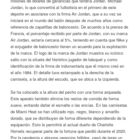
millones de dólares de ganancias que tendría Jordan. Michael
Jordan, lo que convertirá al futbolista en el primero de este
deporte en asociarse con la firma Air Jordan, que a su vez se
iniciará en el mundo del balón después de muchos años como
referencia de zapatillas de baloncesto. De acuerdo a la prensa de
Francia, el porcentaje recibido por parte de Jordan, con su marca
Air Jordan, estaría cercana al 5%, teniendo en cuenta que Nike y
el exjugador de baloncesto tienen un acuerdo para la explotación
de la marca. El logo de la marca de Jordan muestra su icónico
salto con la silueta del histórico jugador de básquet y como
identificación de la firma de indumentaria que él mismo creó en
el año 1984. El detalle luce estampado a la derecha de la
camiseta, a la altura del escudo, que se ubica a la izquierda.
Se ha colocado a la altura del pecho con una forma arqueada.
Este aparato también elimina los restos de comida de forma
suave, evitando dañar el esmalte o las encías. En las camisetas
de Miami Heat se han utilizado rojo, negro, blanco y amarillo
dorado, que se distribuyen de forma diferente dependiendo de la
equipación. Esto le permitirá al actual dueño de Charlotte
Hornets recuperar parte de la fortuna que perdió durante el 2020.
Por la pandemia y algunos negocios fallidos, pasó de tener un