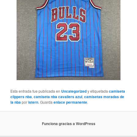
Esta entrada fue publicada en
Uncategorized
y etiquetada
camiseta
clippers nba
,
camiseta nba cavaliers azul
,
camisetas moradas de
la nba
por
istern
. Guarda
enlace permanente
.
Funciona gracias a WordPress