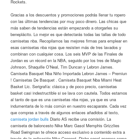
Rockets.
Gracias a los descuentos y promociones podrás llenar tu ropero
con las últimas tendencias por muy poco dinero. Las chicas que
más saben de tendencias están empezando a otorgarles su
beneplácito. Lo mejor es que detectarás todas las tallas de todo
camisetas nba. Recopilamos las mejores firmas para emplear en
esas camisetas nba rojas que resisten más de tres lavados y
combinan con cualquier cosa. Los seis MVP de las Finales de
Jordan es un récord en la NBA, seguido por los tres de Magic
Johnson, Shaquille O’Neal, Tim Duncan y Lebron James.
Camiseta Basquet Nba Niño Importada Lebron James – Premiun
! Camisetas De Basquet . Camiseta Basquet Nba Miami Heat
Basket Lic. Serigrafía: clásica y de poco precio, camisetas
basket casi indestructible si se lava con cautela. Todos estamos
al tanto de que es una camisetas nba rojas, ya que es una
indumentaria de lo más común en nuestro escaparate. Cada vez
que compras a través de algunos enlaces añadidos al texto,
camiseta jordan bulls
Diario AS recibe una comisión. La
camiseta de baloncesto Nike Marc Gasol Memphis Grizzlies
Road Swingman te ofrece acceso exclusivo a contenido extra a
través de la aplicación Nike Connect. Dicho papel aparece como