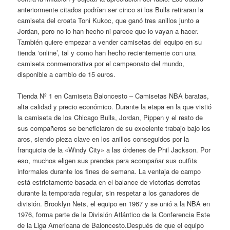
anteriormente citados podrían ser cinco si los Bulls retiraran la
camiseta del croata Toni Kukoc, que ganó tres anillos junto a
Jordan, pero no lo han hecho ni parece que lo vayan a hacer.
También quiere empezar a vender camisetas del equipo en su
tienda ‘online’, tal y como han hecho recientemente con una
camiseta conmemorativa por el campeonato del mundo,
disponible a cambio de 15 euros.
Tienda Nº 1 en Camiseta Baloncesto – Camisetas NBA baratas,
alta calidad y precio económico. Durante la etapa en la que vistió
la camiseta de los Chicago Bulls, Jordan, Pippen y el resto de
sus compañeros se beneficiaron de su excelente trabajo bajo los
aros, siendo pieza clave en los anillos conseguidos por la
franquicia de la «Windy City» a las órdenes de Phil Jackson. Por
eso, muchos eligen sus prendas para acompañar sus outfits
informales durante los fines de semana. La ventaja de campo
está estrictamente basada en el balance de victorias-derrotas
durante la temporada regular, sin respetar a los ganadores de
división. Brooklyn Nets, el equipo en 1967 y se unió a la NBA en
1976, forma parte de la División Atlántico de la Conferencia Este
de la Liga Americana de Baloncesto.Después de que el equipo