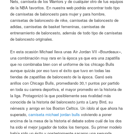
Nets, camiseta de los Warriors y de cualquier otro de tus equipos
de la NBA favoritos. En nuestra web podrás encontrar todo tipo
de camisetas de baloncesto para mujer y para hombre,
camisetas de baloncesto de nike, camisetas de baloncesto de
adidas, camisetas de basket femeninas, camisetas de
entrenamiento de baloncesto, además de todo tipo de camisetas
de baloncesto originales.
En esta ocasión Michael lleva unas Air Jordan VII «Bourdeaux»,
una combinación muy rara en la época ya que era una zapatilla
que no combinaba bien con el uniforme de los chicago Bulls
aunque quizás por eso tuvo el éxito que tuvo en todas las
tiendas de zapatillas de baloncesto de la época. Ganó seis
anillos con Chicago Bulls, promediando 30,1 puntos por partido
en toda su carrera deportiva, el mayor promedio en la historia de
la liga. Protagonizó la que posiblemente sea rivalidad más
conocida de la historia del baloncesto junto a Larry Bird, su
némesis y amigo en los Boston Celtics. Un ídolo al que ahora ha
superado,
camiseta michael jordan bulls
volviendo a poner
encima de la mesa de la historia el debate sobre cuál de los dos
ha sido el mejor jugador de todos los tiempos. Su primer modelo
había sido un éxito y posteriormente sacaron una segunda