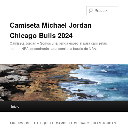
Ir
Ir
al
al
Busc
contenido
contenido
principal
secundario
Camiseta Michael Jordan
Chicago Bulls 2024
Camiseta Jordan – Somos una tienda especial para camisetas
Jordan NBA, encontrarás cada camiseta barata de NBA.
Menú
Inicio
principal
ARCHIVO DE LA ETIQUETA:
CAMISETA CHICAGO BULLS JORDAN