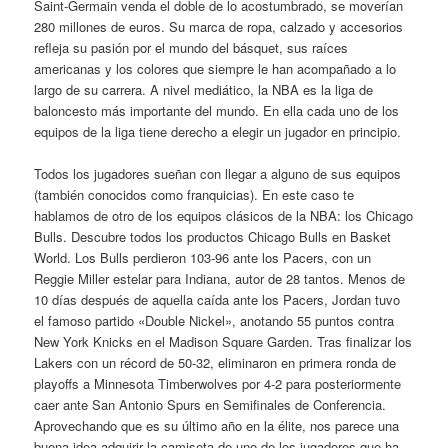
Saint-Germain venda el doble de lo acostumbrado, se moverían
280 millones de euros. Su marca de ropa, calzado y accesorios
refleja su pasión por el mundo del básquet, sus raíces
americanas y los colores que siempre le han acompañado a lo
largo de su carrera. A nivel mediático, la NBA es la liga de
baloncesto más importante del mundo. En ella cada uno de los
equipos de la liga tiene derecho a elegir un jugador en principio.
Todos los jugadores sueñan con llegar a alguno de sus equipos
(también conocidos como franquicias). En este caso te
hablamos de otro de los equipos clásicos de la NBA: los Chicago
Bulls. Descubre todos los productos Chicago Bulls en Basket
World. Los Bulls perdieron 103-96 ante los Pacers, con un
Reggie Miller estelar para Indiana, autor de 28 tantos. Menos de
10 días después de aquella caída ante los Pacers, Jordan tuvo
el famoso partido «Double Nickel», anotando 55 puntos contra
New York Knicks en el Madison Square Garden. Tras finalizar los
Lakers con un récord de 50-32, eliminaron en primera ronda de
playoffs a Minnesota Timberwolves por 4-2 para posteriormente
caer ante San Antonio Spurs en Semifinales de Conferencia.
Aprovechando que es su último año en la élite, nos parece una
buena idea adquirir la camiseta de uno de los jugadores que ha