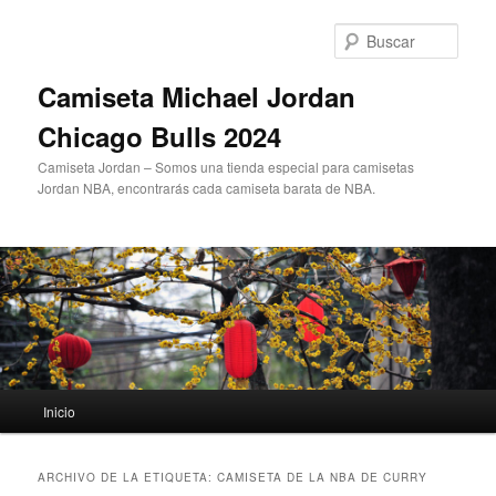
Ir
Ir
al
al
Busc
contenido
contenido
principal
secundario
Camiseta Michael Jordan
Chicago Bulls 2024
Camiseta Jordan – Somos una tienda especial para camisetas
Jordan NBA, encontrarás cada camiseta barata de NBA.
Menú
Inicio
principal
ARCHIVO DE LA ETIQUETA:
CAMISETA DE LA NBA DE CURRY