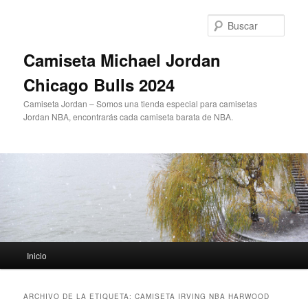
Ir
Ir
al
al
Busc
contenido
contenido
principal
secundario
Camiseta Michael Jordan
Chicago Bulls 2024
Camiseta Jordan – Somos una tienda especial para camisetas
Jordan NBA, encontrarás cada camiseta barata de NBA.
Menú
Inicio
principal
ARCHIVO DE LA ETIQUETA:
CAMISETA IRVING NBA HARWOOD