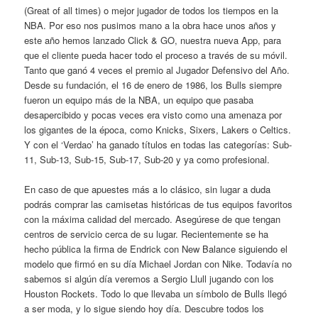
(Great of all times) o mejor jugador de todos los tiempos en la
NBA. Por eso nos pusimos mano a la obra hace unos años y
este año hemos lanzado Click & GO, nuestra nueva App, para
que el cliente pueda hacer todo el proceso a través de su móvil.
Tanto que ganó 4 veces el premio al Jugador Defensivo del Año.
Desde su fundación, el 16 de enero de 1986, los Bulls siempre
fueron un equipo más de la NBA, un equipo que pasaba
desapercibido y pocas veces era visto como una amenaza por
los gigantes de la época, como Knicks, Sixers, Lakers o Celtics.
Y con el ‘Verdao’ ha ganado títulos en todas las categorías: Sub-
11, Sub-13, Sub-15, Sub-17, Sub-20 y ya como profesional.
En caso de que apuestes más a lo clásico, sin lugar a duda
podrás comprar las camisetas históricas de tus equipos favoritos
con la máxima calidad del mercado. Asegúrese de que tengan
centros de servicio cerca de su lugar. Recientemente se ha
hecho pública la firma de Endrick con New Balance siguiendo el
modelo que firmó en su día Michael Jordan con Nike. Todavía no
sabemos si algún día veremos a Sergio Llull jugando con los
Houston Rockets. Todo lo que llevaba un símbolo de Bulls llegó
a ser moda, y lo sigue siendo hoy día. Descubre todos los