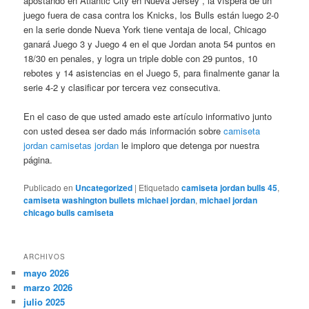
apostando en Atlantic City en Nueva Jersey , la víspera de un
juego fuera de casa contra los Knicks, los Bulls están luego 2-0
en la serie donde Nueva York tiene ventaja de local, Chicago
ganará Juego 3 y Juego 4 en el que Jordan anota 54 puntos en
18/30 en penales, y logra un triple doble con 29 puntos, 10
rebotes y 14 asistencias en el Juego 5, para finalmente ganar la
serie 4-2 y clasificar por tercera vez consecutiva.
En el caso de que usted amado este artículo informativo junto
con usted desea ser dado más información sobre
camiseta
jordan
camisetas jordan
le imploro que detenga por nuestra
página.
Publicado en
Uncategorized
|
Etiquetado
camiseta jordan bulls 45
,
camiseta washington bullets michael jordan
,
michael jordan
chicago bulls camiseta
ARCHIVOS
mayo 2026
marzo 2026
julio 2025