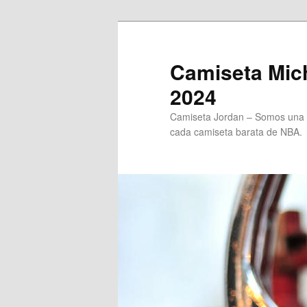
Ir
Ir
al
al
contenido
contenido
Camiseta Mich
principal
secundario
2024
Camiseta Jordan – Somos una t
cada camiseta barata de NBA.