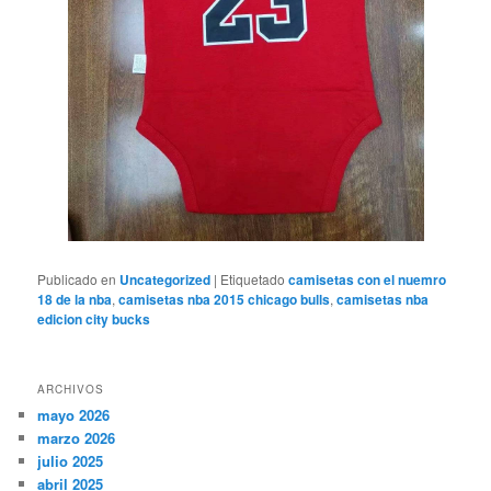
Publicado en
Uncategorized
|
Etiquetado
camisetas con el nuemro
18 de la nba
,
camisetas nba 2015 chicago bulls
,
camisetas nba
edicion city bucks
ARCHIVOS
mayo 2026
marzo 2026
julio 2025
abril 2025