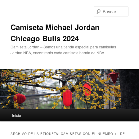
Ir
Ir
al
al
Busc
contenido
contenido
principal
secundario
Camiseta Michael Jordan
Chicago Bulls 2024
Camiseta Jordan – Somos una tienda especial para camisetas
Jordan NBA, encontrarás cada camiseta barata de NBA.
Menú
Inicio
principal
ARCHIVO DE LA ETIQUETA:
CAMISETAS CON EL NUEMRO 18 DE