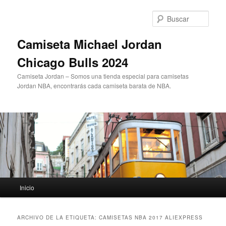
Ir
Ir
al
al
Busc
contenido
contenido
principal
secundario
Camiseta Michael Jordan
Chicago Bulls 2024
Camiseta Jordan – Somos una tienda especial para camisetas
Jordan NBA, encontrarás cada camiseta barata de NBA.
Menú
Inicio
principal
ARCHIVO DE LA ETIQUETA:
CAMISETAS NBA 2017 ALIEXPRESS