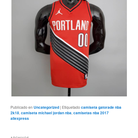
Publicado en
Uncategorized
|
Etiquetado
camiseta gatorade nba
2k18
,
camiseta michael jordan nba
,
camisetas nba 2017
aliexpress