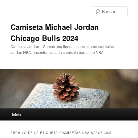
Ir
Ir
al
al
Busc
contenido
contenido
principal
secundario
Camiseta Michael Jordan
Chicago Bulls 2024
Camiseta Jordan – Somos una tienda especial para camisetas
Jordan NBA, encontrarás cada camiseta barata de NBA.
Menú
Inicio
principal
ARCHIVO DE LA ETIQUETA:
CAMISETAS NBA SPACE JAM