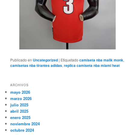
Publicado en
Uncategorized
|
Etiquetado
camiseta nba malik monk
,
camisetas nba tirantes adidas
,
replica camiseta nba miami heat
ARCHIVOS
mayo 2026
marzo 2026
julio 2025
abril 2025
enero 2025
noviembre 2024
octubre 2024