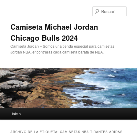
Ir
Ir
al
al
Busc
contenido
contenido
principal
secundario
Camiseta Michael Jordan
Chicago Bulls 2024
Camiseta Jordan – Somos una tienda especial para camisetas
Jordan NBA, encontrarás cada camiseta barata de NBA.
Menú
Inicio
principal
ARCHIVO DE LA ETIQUETA:
CAMISETAS NBA TIRANTES ADIDAS