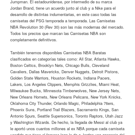
Jumpman. El estadounidense, por intermedio de su marca
Jordan Brand, tiene un acuerdo junto al club y a Nike para el
desarrollo de distintas indumentarias, en este caso todas las
camisetas del PSG temporada a temporada. Las Camisetas
NBA Revolution 30 (Rev 30) son las más modernas del mercado.
Todos los precios que marcan las Camisetas NBA son
completamente definitivos.
También tenemos disponibles Camisetas NBA Baratas
clasificados en categorías tales como: All Star, Atlanta Hawks,
Boston Celtics, Brooklyn Nets, Chicago Bulls, Cleveland
Cavaliers, Dallas Mavericks, Denver Nuggets, Detroit Pistons,
Golden State Warriors, Houston Rockets, Indiana Pacers,
Lakers, Los Angeles Clippers, Memphis Grizzlies, Miami Heat,
Milwaukee Bucks, Minnesota Timberwolves, New Jersey Nets,
New Orleans Hornets, New Orleans Pelicans, New York Knicks,
Oklahoma City Thunder, Orlando Magic, Philadelphia 76ers,
Phoenix Suns, Portland Trail Blazers, Sacramento Kings, San
Antonio Spurs, Seattle Supersonics, Toronto Raptors, Utah Jazz
y Washington Wizards. De hecho, la llegada de Messi al club ya
le aportó unos cuantos millones al ex NBA porque cada camiseta
vendida que tiene el famoso logo le da a Jordan una ganancia del