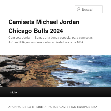
Ir
Ir
al
al
Busc
contenido
contenido
principal
secundario
Camiseta Michael Jordan
Chicago Bulls 2024
Camiseta Jordan – Somos una tienda especial para camisetas
Jordan NBA, encontrarás cada camiseta barata de NBA.
Menú
Inicio
principal
ARCHIVO DE LA ETIQUETA:
FOTOS CAMISETAS EQUIPOS NBA