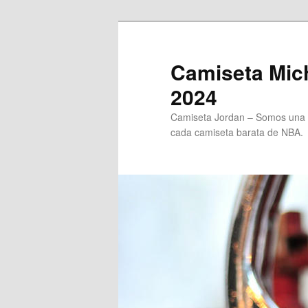
Ir
al
contenido
Camiseta Mich
principal
2024
Camiseta Jordan – Somos una t
cada camiseta barata de NBA.