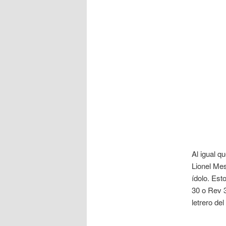
Al igual q
Lionel Mes
ídolo. Est
30 o Rev 
letrero de