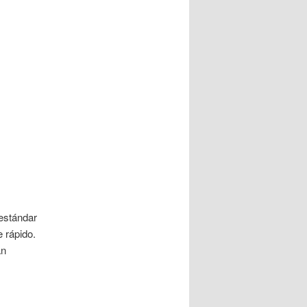
estándar
 rápido.
án