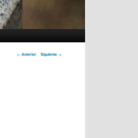
Navegación
←
Anterior
Siguiente
→
de
entradas