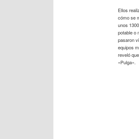
Ellos real
cómo se 
unos 1300
potable o
pasaron vi
equipos má
reveló que
«Pulga».