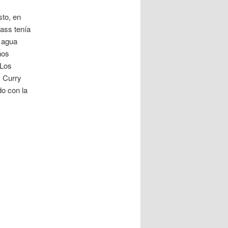
sto, en
ass tenía
 agua
nos
 Los
, Curry
do con la