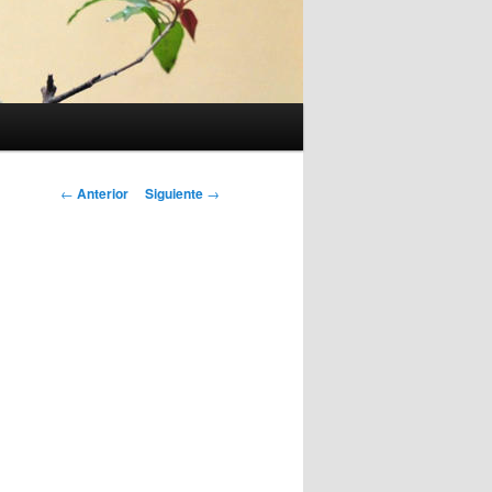
Navegación
←
Anterior
Siguiente
→
de
entradas