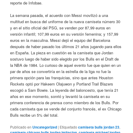
reporte de Infobae.
La semana pasada, el acuerdo con Messi movilizó a una
multitud en busca del uniforme de la nueva camiseta número 30
y en el sitio oficial del PSG, se venden por 87,99 euros en
versión infantil; 107,99 euros en su versión femenina; y 157,99
euros en la masculina. Messi dejó el equipo del Barcelona
después de haber pasado los últimos 21 años jugando para ellos
en España. La pieza en cuestión es la camiseta que Jordan
sostuvo luego de haber sido elegido por los Bulls en el Draft de
la NBA de 1984. Lo curioso de aquel evento fue que quien en un
par de años se convertiría en la estrella de la liga no fue la
primera opción para las franquicias, sino que antes Houston
Rockets optó por Hakeem Olajuwon y Portland Trail Blazers
escogió a Sam Bowie. La leyenda del baloncesto, que tenía 21
años en ese momento, sonrió y levantó la camiseta en su
primera conferencia de prensa como miembro de los Bulls. Por
cada camiseta que se vende del conjunto francés, el ex Chicago
Bulls recibe un 5% del total.
Publicado en
Uncategorized
|
Etiquetado
camiseta bulls jordan 23
,
camiseta chicago bulls jordan imitacion
,
camiseta michael jordan