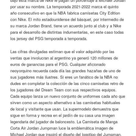
bajo esta marca de Nike le pagan un porcentaje a Michael Jordan
por usar su nombre. La temporada 2021-2022 marca el quinto
año consecutivo en que la NBA fabrica camisetas City Edition
con Nike. El mito estadounidense del básquet, por intermedio de
su marca Jordan Brand, tiene un acuerdo junto al club y a Nike
para el desarrollo de distintas indumentarias, en este caso todas
los jersey del PSG temporada a temporada.
Las cifras divulgadas estiman que el valor adquirido por las
ventas que involucran al argentino ya generó 120 millones de
euros de ganancias para el PSG. Cualquier aficionado
neoyorquino recuerda cada día las grandes hazañas de uno de
sus jugadores más ilustres. Si eres un fanático de la NBA no
dudes en completar la colección de las cinco camisetas retro de
los jugadores del Dream Team con sus respectivos equipos.
Cada equipo lanza un nuevo conjunto de uniformes cada año que
sirven como un aspecto alternativo a las camisetas habituales
de local y visitante que usan. La supermodelo demuestra que
sigue en forma y recrea en el jardín de su casa una imagen
legendaria del jugador de baloncesto. La Camiseta de Manga
Corta Air Jordan Jumpman luce la emblemática imagen de
Michael Jordan que inspiró el diseño del logotipo del Jumpman.