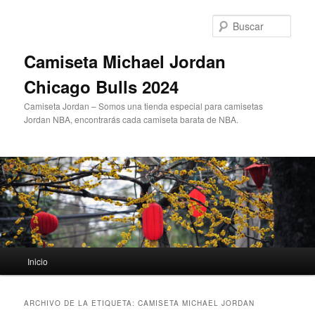
Ir
Ir
al
al
Busc
contenido
contenido
principal
secundario
Camiseta Michael Jordan
Chicago Bulls 2024
Camiseta Jordan – Somos una tienda especial para camisetas
Jordan NBA, encontrarás cada camiseta barata de NBA.
Menú
Inicio
principal
ARCHIVO DE LA ETIQUETA:
CAMISETA MICHAEL JORDAN