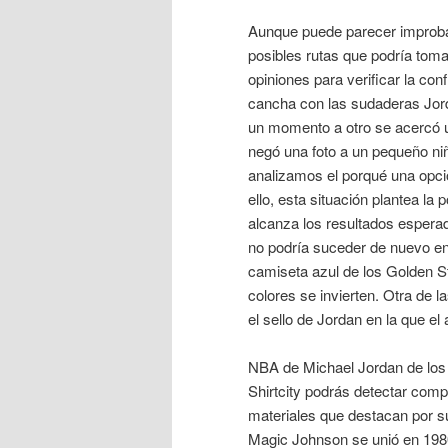
Aunque puede parecer improbabl
posibles rutas que podría tom
opiniones para verificar la conf
cancha con las sudaderas Jord
un momento a otro se acercó un
negó una foto a un pequeño niñ
analizamos el porqué una opció
ello, esta situación plantea la
alcanza los resultados esperad
no podría suceder de nuevo en
camiseta azul de los Golden St
colores se invierten. Otra de l
el sello de Jordan en la que el
NBA de Michael Jordan de los 
Shirtcity podrás detectar com
materiales que destacan por su
Magic Johnson se unió en 1980