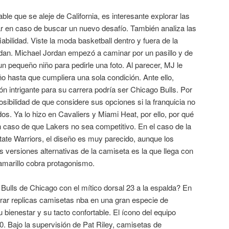
e que se aleje de California, es interesante explorar las
ar en caso de buscar un nuevo desafío. También analiza las
iabilidad. Viste la moda basketball dentro y fuera de la
an. Michael Jordan empezó a caminar por un pasillo y de
 pequeño niño para pedirle una foto. Al parecer, MJ le
o hasta que cumpliera una sola condición. Ante ello,
n intrigante para su carrera podría ser Chicago Bulls. Por
 posibilidad de que considere sus opciones si la franquicia no
os. Ya lo hizo en Cavaliers y Miami Heat, por ello, por qué
 caso de que Lakers no sea competitivo. En el caso de la
ate Warriors, el diseño es muy parecido, aunque los
as versiones alternativas de la camiseta es la que llega con
 amarillo cobra protagonismo.
Bulls de Chicago con el mítico dorsal 23 a la espalda? En
prar replicas camisetas nba en una gran especie de
 bienestar y su tacto confortable. El ícono del equipo
. Bajo la supervisión de Pat Riley, camisetas de