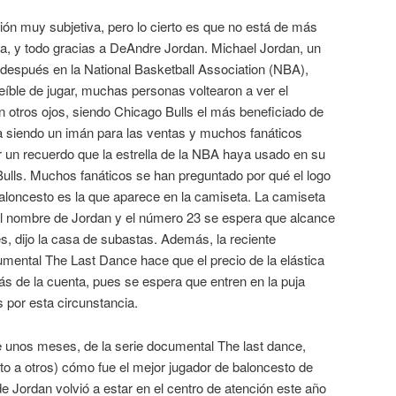
ión muy subjetiva, pero lo cierto es que no está de más
ra, y todo gracias a DeAndre Jordan. Michael Jordan, un
espués en la National Basketball Association (NBA),
íble de jugar, muchas personas voltearon a ver el
 otros ojos, siendo Chicago Bulls el más beneficiado de
a siendo un imán para las ventas y muchos fanáticos
r un recuerdo que la estrella de la NBA haya usado en su
ulls. Muchos fanáticos se han preguntado por qué el logo
 baloncesto es la que aparece en la camiseta. La camiseta
l nombre de Jordan y el número 23 se espera que alcance
s, dijo la casa de subastas. Además, la reciente
umental The Last Dance hace que el precio de la elástica
s de la cuenta, pues se espera que entren en la puja
 por esta circunstancia.
e unos meses, de la serie documental The last dance,
o a otros) cómo fue el mejor jugador de baloncesto de
de Jordan volvió a estar en el centro de atención este año