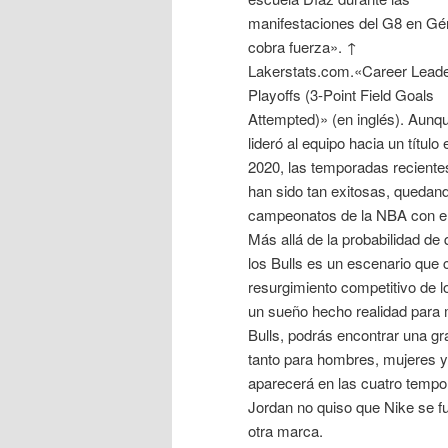
manifestaciones del G8 en G
cobra fuerza». ↑
Lakerstats.com.«Career Leade
Playoffs (3-Point Field Goals
Attempted)» (en inglés). Aunq
lideró al equipo hacia un título 
2020, las temporadas reciente
han sido tan exitosas, quedand
campeonatos de la NBA con el e
Más allá de la probabilidad de 
los Bulls es un escenario que 
resurgimiento competitivo de lo
un sueño hecho realidad para m
Bulls, podrás encontrar una gr
tanto para hombres, mujeres y
aparecerá en las cuatro tempor
Jordan no quiso que Nike se fu
otra marca.