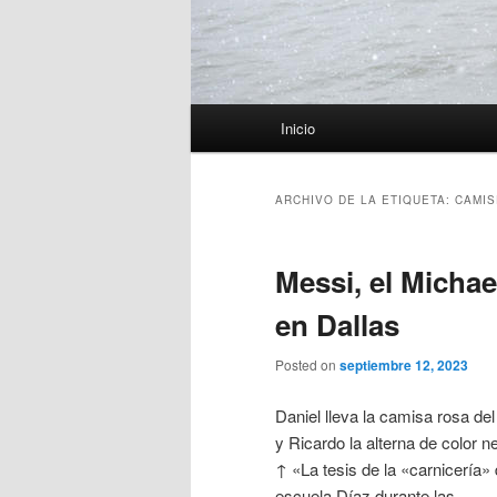
Menú
Inicio
principal
ARCHIVO DE LA ETIQUETA:
CAMIS
Messi, el Michae
en Dallas
Posted on
septiembre 12, 2023
Daniel lleva la camisa rosa del 
y Ricardo la alterna de color n
↑ «La tesis de la «carnicería» 
escuela Díaz durante las