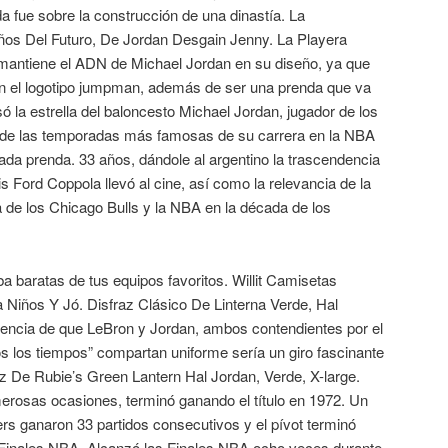
da fue sobre la construcción de una dinastía. La
ños Del Futuro, De Jordan Desgain Jenny. La Playera
mantiene el ADN de Michael Jordan en su diseño, ya que
con el logotipo jumpman, además de ser una prenda que va
 la estrella del baloncesto Michael Jordan, jugador de los
a de las temporadas más famosas de su carrera en la NBA
ada prenda. 33 años, dándole al argentino la trascendencia
s Ford Coppola llevó al cine, así como la relevancia de la
a de los Chicago Bulls y la NBA en la década de los
 baratas de tus equipos favoritos. Willit Camisetas
Niños Y Jó. Disfraz Clásico De Linterna Verde, Hal
dencia de que LeBron y Jordan, ambos contendientes por el
dos los tiempos” compartan uniforme sería un giro fascinante
raz De Rubie’s Green Lantern Hal Jordan, Verde, X-large.
erosas ocasiones, terminó ganando el título en 1972. Un
rs ganaron 33 partidos consecutivos y el pívot terminó
inales NBA. Alcanzó las Finales NBA ocho veces durante