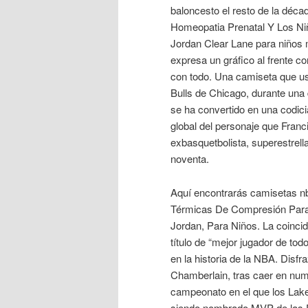
baloncesto el resto de la déca
Homeopatia Prenatal Y Los Ni
Jordan Clear Lane para niños 
expresa un gráfico al frente 
con todo. Una camiseta que usó
Bulls de Chicago, durante un
se ha convertido en una codici
global del personaje que Franci
exbasquetbolista, superestrell
noventa.
Aquí encontrarás camisetas nba
Térmicas De Compresión Para 
Jordan, Para Niños. La coinci
título de “mejor jugador de to
en la historia de la NBA. Disf
Chamberlain, tras caer en num
campeonato en el que los Lake
siendo nombrado MVP de las F