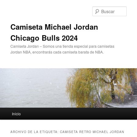
Ir
Ir
al
al
Busc
contenido
contenido
principal
secundario
Camiseta Michael Jordan
Chicago Bulls 2024
Camiseta Jordan – Somos una tienda especial para camisetas
Jordan NBA, encontrarás cada camiseta barata de NBA.
Menú
Inicio
principal
ARCHIVO DE LA ETIQUETA:
CAMISETA RETRO MICHAEL JORDAN