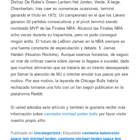
Disfraz De Rubie’s Green Lantern Hal Jordan, Verde, X-large.
Chamberlain, tras caer en numerosas ocasiones, terminó
ganando el título en 1972. Un campeonato en el que los Lakers
ganaron 33 partidos consecutivos y el pívot terminó siendo
nombrado MVP de las Finales NBA. Alcanzó las Finales NBA
ocho veces durante su trayectoria, pero no pudo conseguir
ningún anillo. El futuro de LeBron James en la NBA siempre es
una fuente constante de especulación y debate. 5. James
Harden (Houston Rockets). Aunque seamos honestos, de seguro
un mar de críticas caería sobre James si llegase a suceder, dado
que muchos afirmarían que se trataría de un intento desesperado
por llamar la atención de MJ o intentar emular sus pasos por ese
motivo. Por ese motivo, la leyenda de Chicago Bulls habría
rechazado tomarse una foto con un fan según publicaron en la
plataforma Reddit.
Si usted adoraba este artículo y también le gustaría recibir más
información sobre
camiseta michael jordan bulls
por favor visite
nuestro propio sitio.
Publicado en
Uncategorized
|
Etiquetado
camiseta baloncesto
space jam michael jordan
,
camiseta michael jordan space jam