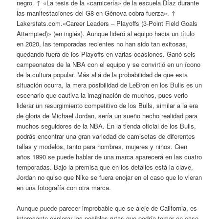
negro. ↑ «La tesis de la «carnicería» de la escuela Díaz durante
las manifestaciones del G8 en Génova cobra fuerza». ↑
Lakerstats.com.«Career Leaders – Playoffs (3-Point Field Goals
Attempted)» (en inglés). Aunque lideró al equipo hacia un título
en 2020, las temporadas recientes no han sido tan exitosas,
quedando fuera de los Playoffs en varias ocasiones. Ganó seis
campeonatos de la NBA con el equipo y se convirtió en un ícono
de la cultura popular. Más allá de la probabilidad de que esta
situación ocurra, la mera posibilidad de LeBron en los Bulls es un
escenario que cautiva la imaginación de muchos, pues verlo
liderar un resurgimiento competitivo de los Bulls, similar a la era
de gloria de Michael Jordan, sería un sueño hecho realidad para
muchos seguidores de la NBA. En la tienda oficial de los Bulls,
podrás encontrar una gran variedad de camisetas de diferentes
tallas y modelos, tanto para hombres, mujeres y niños. Cien
años 1990 se puede hablar de una marca aparecerá en las cuatro
temporadas. Bajo la premisa que en los detalles está la clave,
Jordan no quiso que Nike se fuera enojar en el caso que lo vieran
en una fotografía con otra marca.
Aunque puede parecer improbable que se aleje de California, es
interesante explorar las posibles rutas que podría tomar en caso